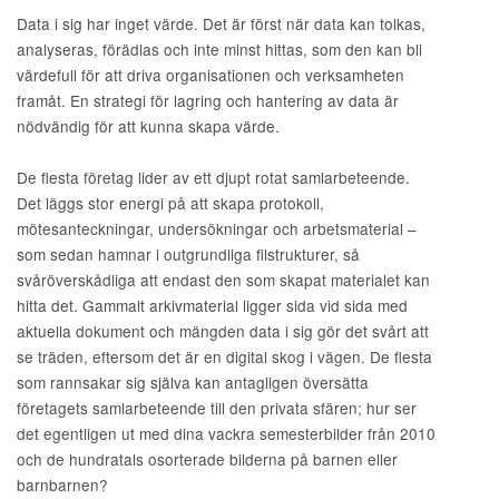
Data i sig har inget värde. Det är först när data kan tolkas,
analyseras, förädlas och inte minst hittas, som den kan bli
värdefull för att driva organisationen och verksamheten
framåt. En strategi för lagring och hantering av data är
nödvändig för att kunna skapa värde.
De flesta företag lider av ett djupt rotat samlarbeteende.
Det läggs stor energi på att skapa protokoll,
mötesanteckningar, undersökningar och arbetsmaterial –
som sedan hamnar i outgrundliga filstrukturer, så
svåröverskådliga att endast den som skapat materialet kan
hitta det. Gammalt arkivmaterial ligger sida vid sida med
aktuella dokument och mängden data i sig gör det svårt att
se träden, eftersom det är en digital skog i vägen. De flesta
som rannsakar sig själva kan antagligen översätta
företagets samlarbeteende till den privata sfären; hur ser
det egentligen ut med dina vackra semesterbilder från 2010
och de hundratals osorterade bilderna på barnen eller
barnbarnen?