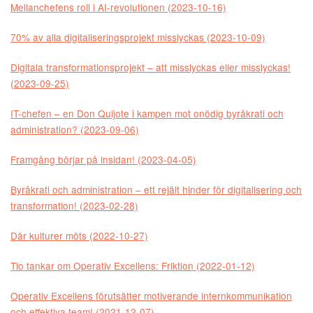
Mellanchefens roll i AI-revolutionen (2023-10-16)
70% av alla digitaliseringsprojekt misslyckas (2023-10-09)
Digitala transformationsprojekt – att misslyckas eller misslyckas!
(2023-09-25)
IT-chefen – en Don Quijote i kampen mot onödig byråkrati och
administration? (2023-09-06)
Framgång börjar på insidan! (2023-04-05)
Byråkrati och administration – ett rejält hinder för digitalisering och
transformation! (2023-02-28)
Där kulturer möts (2022-10-27)
Tio tankar om Operativ Excellens: Friktion (2022-01-12)
Operativ Excellens förutsätter motiverande internkommunikation
och effektiva team! (2021-12-07)