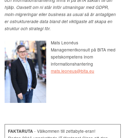
och informationshantering finns vi på BiTA såklart till din
hjälp. Oavsett om ni står inför utmaningar med GDPR,
moln-migreringar eller business as usual så är antagligen
er ostrukturerade data bland det viktigaste att skapa en
struktur och strategi för.
Mats Leonéus
Managementkonsult på BiTA med
spetskompetens inom
informationshantering
mats.leoneus@bita.eu
- Välkommen till zettabyte-eran!
FAKTARUTA
Redan 2016 uppskattade IT-företaget Cisco att den