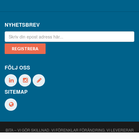
NYHETSBREV
FÖLJ OSS
SITEMAP
BITA – VI GÖR SKILLNAD. VI FÖRENKLAR FÖRÄNDRING. VI LEVERERAR
OPERATIV EXCELLENS!