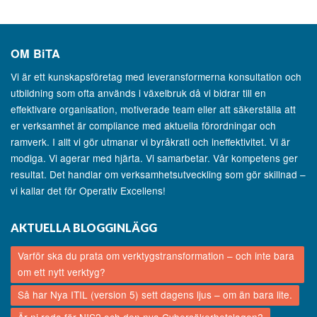
OM
BiTA
Vi är ett kunskapsföretag med leveransformerna konsultation och
utbildning som ofta används i växelbruk då vi bidrar till en
effektivare organisation, motiverade team eller att säkerställa att
er verksamhet är compliance med aktuella förordningar och
ramverk. I allt vi gör utmanar vi byråkrati och ineffektivitet. Vi är
modiga. Vi agerar med hjärta. Vi samarbetar. Vår kompetens ger
resultat. Det handlar om verksamhetsutveckling som gör skillnad –
vi kallar det för Operativ Excellens!
AKTUELLA BLOGGINLÄGG
Varför ska du prata om verktygstransformation – och inte bara
om ett nytt verktyg?
Så har Nya ITIL (version 5) sett dagens ljus – om än bara lite.
Är ni redo för NIS2 och den nya Cybersäkerhetslagen?