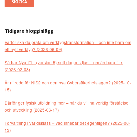
Tidigare blogginlägg
Varför ska du prata om verktygstransformation – och inte bara om
ett nytt verktyg? (2026-06-09)
Så har Nya ITIL (version 5) sett dagens ljus – om än bara lite.
(2026-02-03)
Är ni redo för NIS2 och den nya Cybersäkerhetslagen? (2025-10-
15)
Därför ger fysisk utbildning mer – när du vill ha verklig förståelse
och utveckling (2025-06-17)
Förvaltning i världsklass – vad innebär det egentligen? (2025-06-
13)