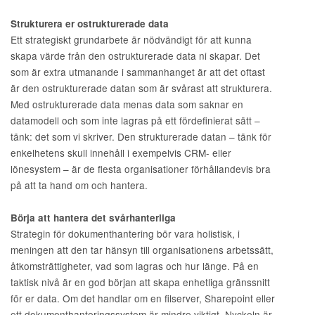
Strukturera er ostrukturerade data
Ett strategiskt grundarbete är nödvändigt för att kunna
skapa värde från den ostrukturerade data ni skapar. Det
som är extra utmanande i sammanhanget är att det oftast
är den ostrukturerade datan som är svårast att strukturera.
Med ostrukturerade data menas data som saknar en
datamodell och som inte lagras på ett fördefinierat sätt –
tänk: det som vi skriver. Den strukturerade datan – tänk för
enkelhetens skull innehåll i exempelvis CRM- eller
lönesystem – är de flesta organisationer förhållandevis bra
på att ta hand om och hantera.
Börja att hantera det svårhanterliga
Strategin för dokumenthantering bör vara holistisk, i
meningen att den tar hänsyn till organisationens arbetssätt,
åtkomsträttigheter, vad som lagras och hur länge. På en
taktisk nivå är en god början att skapa enhetliga gränssnitt
för er data. Om det handlar om en filserver, Sharepoint eller
ett dokumenthanteringssystem är mindre viktigt. Nyckeln är