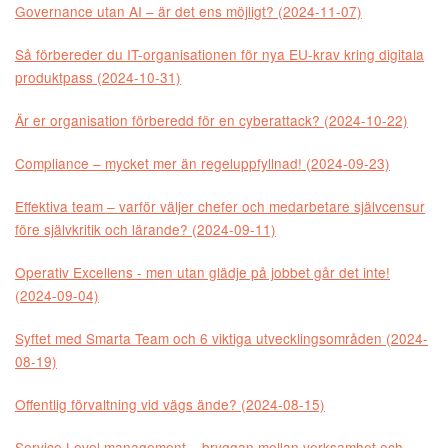
Governance utan AI – är det ens möjligt? (2024-11-07)
Så förbereder du IT-organisationen för nya EU-krav kring digitala
produktpass (2024-10-31)
Är er organisation förberedd för en cyberattack? (2024-10-22)
Compliance – mycket mer än regeluppfyllnad! (2024-09-23)
Effektiva team – varför väljer chefer och medarbetare självcensur
före självkritik och lärande? (2024-09-11)
Operativ Excellens - men utan glädje på jobbet går det inte!
(2024-09-04)
Syftet med Smarta Team och 6 viktiga utvecklingsområden (2024-
08-19)
Offentlig förvaltning vid vägs ände? (2024-08-15)
Service Level management – bryggan mellan verksamhet och