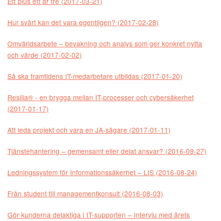
Ett plus ett är tre (2017-03-21)
Hur svårt kan det vara egentligen? (2017-02-28)
Omvärldsarbete – bevakning och analys som ger konkret nytta
och värde (2017-02-02)
Så ska framtidens IT-medarbetare utbildas (2017-01-20)
Resilia® - en brygga mellan IT-processer och cybersäkerhet
(2017-01-17)
Att leda projekt och vara en JA-sägare (2017-01-11)
Tjänstehantering – gemensamt eller delat ansvar? (2016-09-27)
Ledningssystem för Informationssäkerhet – LIS (2016-08-24)
Från student till managementkonsult (2016-08-03)
Gör kunderna delaktiga i IT-supporten – Intervju med årets