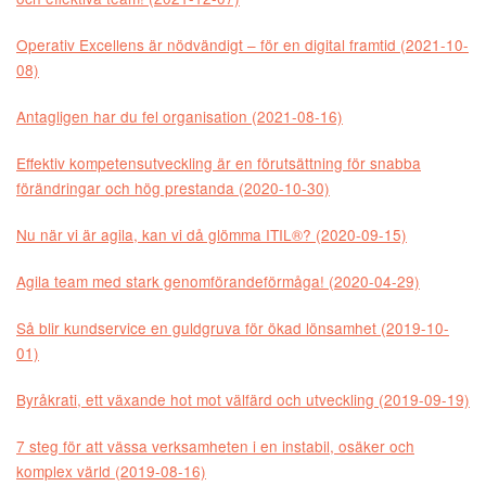
Operativ Excellens är nödvändigt – för en digital framtid (2021-10-
08)
Antagligen har du fel organisation (2021-08-16)
Effektiv kompetensutveckling är en förutsättning för snabba
förändringar och hög prestanda (2020-10-30)
Nu när vi är agila, kan vi då glömma ITIL®? (2020-09-15)
Agila team med stark genomförandeförmåga! (2020-04-29)
Så blir kundservice en guldgruva för ökad lönsamhet (2019-10-
01)
Byråkrati, ett växande hot mot välfärd och utveckling (2019-09-19)
7 steg för att vässa verksamheten i en instabil, osäker och
komplex värld (2019-08-16)