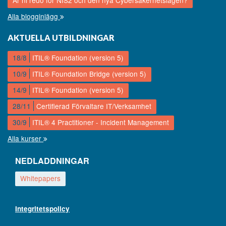
Alla blogginlägg
AKTUELLA UTBILDNINGAR
18/8
ITIL® Foundation (version 5)
10/9
ITIL® Foundation Bridge (version 5)
14/9
ITIL® Foundation (version 5)
28/11
Certifierad Förvaltare IT/Verksamhet
30/9
ITIL® 4 Practitioner - Incident Management
Alla kurser
NEDLADDNINGAR
Whitepapers
Integritetspolicy