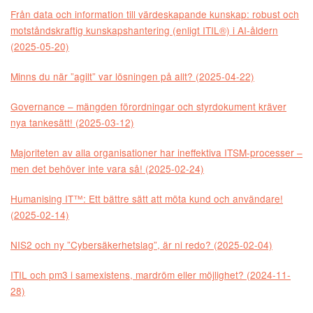
Från data och information till värdeskapande kunskap: robust och
motståndskraftig kunskapshantering (enligt ITIL®) i AI-åldern
(2025-05-20)
Minns du när ”agilt” var lösningen på allt? (2025-04-22)
Governance – mängden förordningar och styrdokument kräver
nya tankesätt! (2025-03-12)
Majoriteten av alla organisationer har ineffektiva ITSM-processer –
men det behöver inte vara så! (2025-02-24)
Humanising IT™: Ett bättre sätt att möta kund och användare!
(2025-02-14)
NIS2 och ny ”Cybersäkerhetslag”, är ni redo? (2025-02-04)
ITIL och pm3 i samexistens, mardröm eller möjlighet? (2024-11-
28)