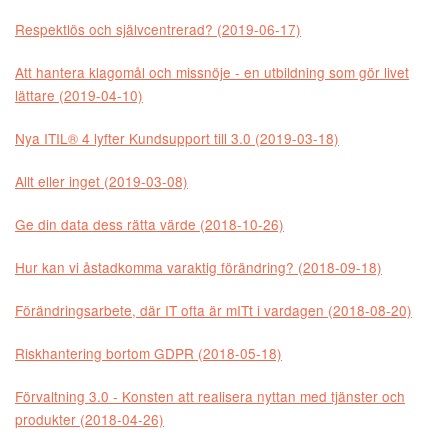
Respektlös och självcentrerad? (2019-06-17)
Att hantera klagomål och missnöje - en utbildning som gör livet
lättare (2019-04-10)
Nya ITIL® 4 lyfter Kundsupport till 3.0 (2019-03-18)
Allt eller inget (2019-03-08)
Ge din data dess rätta värde (2018-10-26)
Hur kan vi åstadkomma varaktig förändring? (2018-09-18)
Förändringsarbete, där IT ofta är mITt i vardagen (2018-08-20)
Riskhantering bortom GDPR (2018-05-18)
Förvaltning 3.0 - Konsten att realisera nyttan med tjänster och
produkter (2018-04-26)