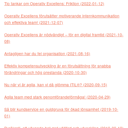
Tio tankar om Operativ Excellens: Friktion (2022-01-12)
Operativ Excellens förutsätter motiverande internkommunikation
och effektiva team! (2021-12-07)
Operativ Excellens är nödvändigt – för en digital framtid (2021-10-
08)
Antagligen har du fel organisation (2021-08-16)
Effektiv kompetensutveckling är en förutsättning för snabba
förändringar och hög prestanda (2020-10-30)
Nu när vi är agila, kan vi då glömma ITIL®? (2020-09-15)
Agila team med stark genomförandeförmåga! (2020-04-29)
Så blir kundservice en guldgruva för ökad lönsamhet (2019-10-
01)
Byråkrati, ett växande hot mot välfärd och utveckling (2019-09-19)