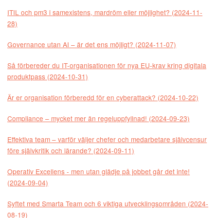
ITIL och pm3 i samexistens, mardröm eller möjlighet? (2024-11-
28)
Governance utan AI – är det ens möjligt? (2024-11-07)
Så förbereder du IT-organisationen för nya EU-krav kring digitala
produktpass (2024-10-31)
Är er organisation förberedd för en cyberattack? (2024-10-22)
Compliance – mycket mer än regeluppfyllnad! (2024-09-23)
Effektiva team – varför väljer chefer och medarbetare självcensur
före självkritik och lärande? (2024-09-11)
Operativ Excellens - men utan glädje på jobbet går det inte!
(2024-09-04)
Syftet med Smarta Team och 6 viktiga utvecklingsområden (2024-
08-19)