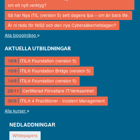
om ett nytt verktyg?
Så har Nya ITIL (version 5) sett dagens ljus – om än bara lite.
Är ni redo för NIS2 och den nya Cybersäkerhetslagen?
Alla blogginlägg
AKTUELLA UTBILDNINGAR
18/8
ITIL® Foundation (version 5)
10/9
ITIL® Foundation Bridge (version 5)
14/9
ITIL® Foundation (version 5)
28/11
Certifierad Förvaltare IT/Verksamhet
30/9
ITIL® 4 Practitioner - Incident Management
Alla kurser
NEDLADDNINGAR
Whitepapers