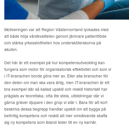
Motiveringen var att Region Västernorrland lyckades med
att både höja vårdkvaliteten genom jämnare patientflöde
och stärka yrkesstoltheten hos undersköterskorna på
akuten.
Det här är ett exempel på hur kompetensutveckling kan
fungera som motor för organisatorisk effektivitet och som vi
i IT-branschen borde göra mer av. Eller alla branscher för
den delen om man ska vara ärlig, men IT-branschen är ett
bra exempel där så kallad upskill och reskill historiskt har
präglats av teoretiska, ofta lite stela, utbildningar där vi
gärna gräver djupare i den grop vi står i. Bara för att kort
beskriva dessa begrepp handlar upskill om att bygga på
befintlig kompetens och reskill att mer omvälvande skaffa
sig ny kompetens som ibland leder till en ny karriär.