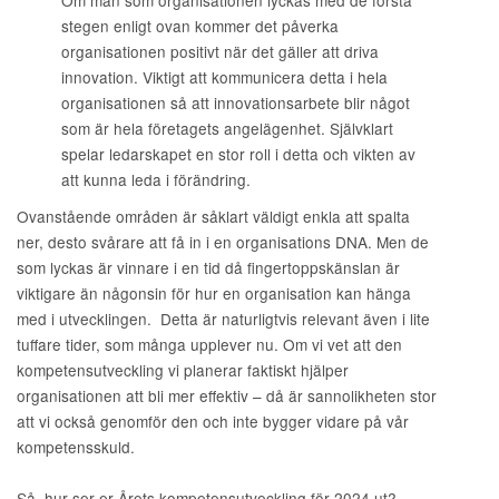
stegen enligt ovan kommer det påverka
organisationen positivt när det gäller att driva
innovation. Viktigt att kommunicera detta i hela
organisationen så att innovationsarbete blir något
som är hela företagets angelägenhet. Självklart
spelar ledarskapet en stor roll i detta och vikten av
att kunna leda i förändring.
Ovanstående områden är såklart väldigt enkla att spalta
ner, desto svårare att få in i en organisations DNA. Men de
som lyckas är vinnare i en tid då fingertoppskänslan är
viktigare än någonsin för hur en organisation kan hänga
med i utvecklingen. Detta är naturligtvis relevant även i lite
tuffare tider, som många upplever nu. Om vi vet att den
kompetensutveckling vi planerar faktiskt hjälper
organisationen att bli mer effektiv – då är sannolikheten stor
att vi också genomför den och inte bygger vidare på vår
kompetensskuld.
Så, hur ser er Årets kompetensutveckling för 2024 ut?