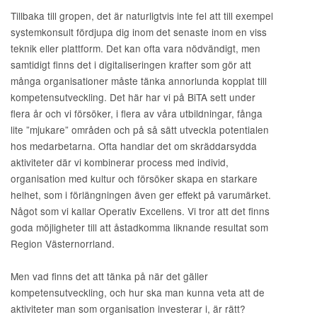
Tillbaka till gropen, det är naturligtvis inte fel att till exempel
systemkonsult fördjupa dig inom det senaste inom en viss
teknik eller plattform. Det kan ofta vara nödvändigt, men
samtidigt finns det i digitaliseringen krafter som gör att
många organisationer måste tänka annorlunda kopplat till
kompetensutveckling. Det här har vi på BiTA sett under
flera år och vi försöker, i flera av våra utbildningar, fånga
lite ”mjukare” områden och på så sätt utveckla potentialen
hos medarbetarna. Ofta handlar det om skräddarsydda
aktiviteter där vi kombinerar process med individ,
organisation med kultur och försöker skapa en starkare
helhet, som i förlängningen även ger effekt på varumärket.
Något som vi kallar Operativ Excellens. Vi tror att det finns
goda möjligheter till att åstadkomma liknande resultat som
Region Västernorrland.
Men vad finns det att tänka på när det gäller
kompetensutveckling, och hur ska man kunna veta att de
aktiviteter man som organisation investerar i, är rätt?