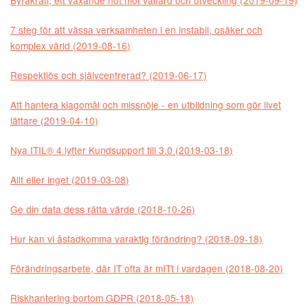
7 steg för att vässa verksamheten i en instabil, osäker och
komplex värld (2019-08-16)
Respektlös och självcentrerad? (2019-06-17)
Att hantera klagomål och missnöje - en utbildning som gör livet
lättare (2019-04-10)
Nya ITIL® 4 lyfter Kundsupport till 3.0 (2019-03-18)
Allt eller inget (2019-03-08)
Ge din data dess rätta värde (2018-10-26)
Hur kan vi åstadkomma varaktig förändring? (2018-09-18)
Förändringsarbete, där IT ofta är mITt i vardagen (2018-08-20)
Riskhantering bortom GDPR (2018-05-18)