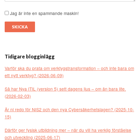
Jag är inte en spammande maskin!
Tidigare blogginlägg
Varför ska du prata om verktygstransformation – och inte bara om
ett nytt verktyg? (2026-06-09)
Så har Nya ITIL (version 5) sett dagens ljus – om än bara lite.
(2026-02-03)
Är ni redo för NIS2 och den nya Cybersäkerhetslagen? (2025-10-
15)
Därför ger fysisk utbildning mer – när du vill ha verklig förståelse
och utveckling (2025-06-17)