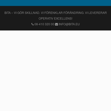
BITA – VI GÖR SKILLNAD. VI FÖRENKLAR FÖRÄNDRING. VI LEVERERAR
OPERATIV EXCELLENS!
08-410 320 00
INFO@BITA.EU