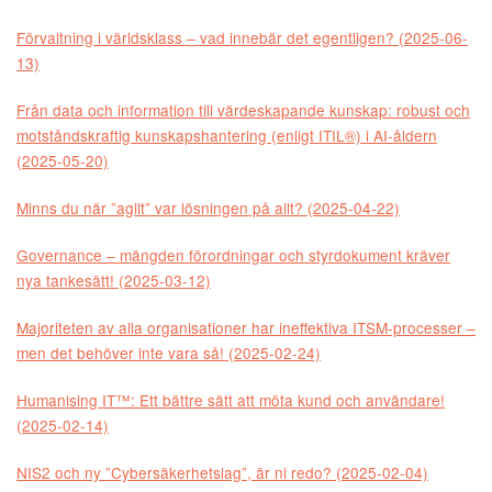
Förvaltning i världsklass – vad innebär det egentligen? (2025-06-
13)
Från data och information till värdeskapande kunskap: robust och
motståndskraftig kunskapshantering (enligt ITIL®) i AI-åldern
(2025-05-20)
Minns du när ”agilt” var lösningen på allt? (2025-04-22)
Governance – mängden förordningar och styrdokument kräver
nya tankesätt! (2025-03-12)
Majoriteten av alla organisationer har ineffektiva ITSM-processer –
men det behöver inte vara så! (2025-02-24)
Humanising IT™: Ett bättre sätt att möta kund och användare!
(2025-02-14)
NIS2 och ny ”Cybersäkerhetslag”, är ni redo? (2025-02-04)