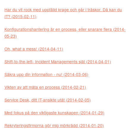
Har du vit rock med uppfälld krage och går i träskor. Då kan du
IT? (2015-02-11)
Konfigurationshantering är en process, eller snarare flera (2014-
05-23)
Oh, what a mess! (2014-04-11)
Shift-to-the-left- Incident Managements själ (2014-04-01)
Säkra upp din information - nu! (2014-03-06)
Vikten av att mäta en process (2014-02-21)
Service Desk, ditt IT-ansikte utåt (2014-02-05)
Med fokus på den viktigaste kunskapen (2014-01-29)
Rekryteringsfirmorna gör mig mörkrädd (2014-01-20)