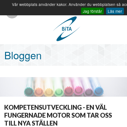
Vår webbplats använder kakor. Använder du webbplatsen så ac
info@bita.eu
08-410 320 00
Jag förstår
Läs mer
Bloggen
KOMPETENSUTVECKLING - EN VÄL
FUNGERNADE MOTOR SOM TAR OSS
TILL NYA STÄLLEN