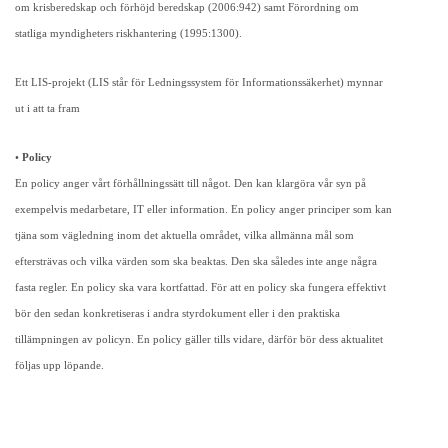
om krisberedskap och förhöjd beredskap (2006:942) samt Förordning om
statliga myndigheters riskhantering (1995:1300).
Ett LIS-projekt (LIS står för Ledningssystem för Informationssäkerhet) mynnar
ut i att ta fram
•
Policy
En policy anger vårt förhållningssätt till något. Den kan klargöra vår syn på
exempelvis medarbetare, IT eller information. En policy anger principer som kan
tjäna som vägledning inom det aktuella området, vilka allmänna mål som
eftersträvas och vilka värden som ska beaktas. Den ska således inte ange några
fasta regler. En policy ska vara kortfattad. För att en policy ska fungera effektivt
bör den sedan konkretiseras i andra styrdokument eller i den praktiska
tillämpningen av policyn. En policy gäller tills vidare, därför bör dess aktualitet
följas upp löpande.