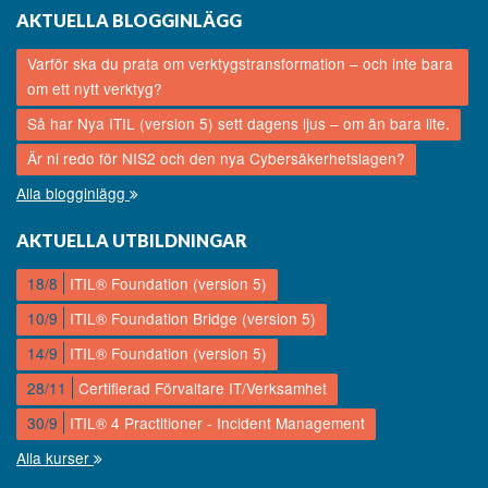
AKTUELLA BLOGGINLÄGG
Varför ska du prata om verktygstransformation – och inte bara
om ett nytt verktyg?
Så har Nya ITIL (version 5) sett dagens ljus – om än bara lite.
Är ni redo för NIS2 och den nya Cybersäkerhetslagen?
Alla blogginlägg
AKTUELLA UTBILDNINGAR
18/8
ITIL® Foundation (version 5)
10/9
ITIL® Foundation Bridge (version 5)
14/9
ITIL® Foundation (version 5)
28/11
Certifierad Förvaltare IT/Verksamhet
30/9
ITIL® 4 Practitioner - Incident Management
Alla kurser