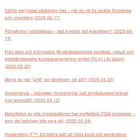
Därför ger fysisk utbildning mer – när du vill ha verklig förståelse
och utveckling (2025-06-17)
Förvaltning i världsklass – vad innebär det egentligen? (2025-06-
13)
Från data och information till värdeskapande kunskap: robust och
motståndskraftig kunskapshantering (enligt ITIL®) i AI-åldern
(2025-05-20)
Minns du när ”agilt” var lösningen på allt? (2025-04-22)
Governance – mängden förordningar och styrdokument kräver
nya tankesätt! (2025-03-12)
Majoriteten av alla organisationer har ineffektiva ITSM-processer –
men det behöver inte vara så! (2025-02-24)
Humanising IT™: Ett bättre sätt att möta kund och användare!