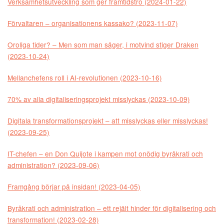
Verksamhetsutveckling som ger framtidstro (2024-01-22)
Förvaltaren – organisationens kassako? (2023-11-07)
Oroliga tider? – Men som man säger, i motvind stiger Draken
(2023-10-24)
Mellanchefens roll i AI-revolutionen (2023-10-16)
70% av alla digitaliseringsprojekt misslyckas (2023-10-09)
Digitala transformationsprojekt – att misslyckas eller misslyckas!
(2023-09-25)
IT-chefen – en Don Quijote i kampen mot onödig byråkrati och
administration? (2023-09-06)
Framgång börjar på insidan! (2023-04-05)
Byråkrati och administration – ett rejält hinder för digitalisering och
transformation! (2023-02-28)