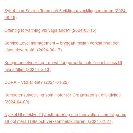
Syftet med Smarta Team och 6 viktiga utvecklingsområden (2024-
08-19)
Offentlig förvaltning vid vägs ände? (2024-08-15)
Service Level management – bryggan mellan verksamhet och
tjänsteleverantör (2024-06-17)
Kompetensutveckling - en väl fungernade motor som tar oss till
nya ställen (2024-05-13)
DORA – Vad är det? (2024-04-22)
Kompetensutveckling som motor för Organisatorisk effektivitet!
(2024-04-09)
Nyckel till effektiv IT-tjänsthantering och Innovation – en fråga om
att optimera ITSM och verksamhetskulturen! (2024-02-27)