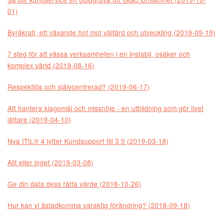
01)
Byråkrati, ett växande hot mot välfärd och utveckling (2019-09-19)
7 steg för att vässa verksamheten i en instabil, osäker och
komplex värld (2019-08-16)
Respektlös och självcentrerad? (2019-06-17)
Att hantera klagomål och missnöje - en utbildning som gör livet
lättare (2019-04-10)
Nya ITIL® 4 lyfter Kundsupport till 3.0 (2019-03-18)
Allt eller inget (2019-03-08)
Ge din data dess rätta värde (2018-10-26)
Hur kan vi åstadkomma varaktig förändring? (2018-09-18)