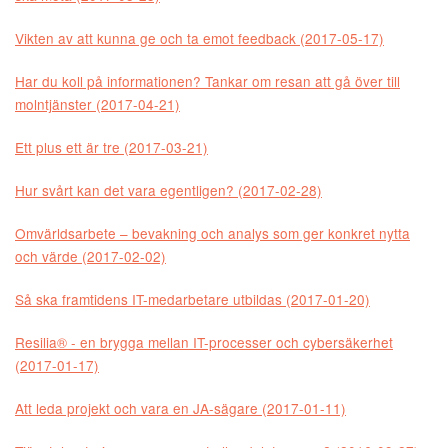
Vikten av att kunna ge och ta emot feedback (2017-05-17)
Har du koll på informationen? Tankar om resan att gå över till
molntjänster (2017-04-21)
Ett plus ett är tre (2017-03-21)
Hur svårt kan det vara egentligen? (2017-02-28)
Omvärldsarbete – bevakning och analys som ger konkret nytta
och värde (2017-02-02)
Så ska framtidens IT-medarbetare utbildas (2017-01-20)
Resilia® - en brygga mellan IT-processer och cybersäkerhet
(2017-01-17)
Att leda projekt och vara en JA-sägare (2017-01-11)