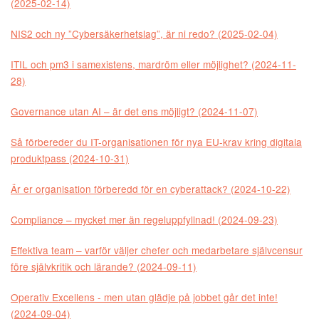
(2025-02-14)
NIS2 och ny ”Cybersäkerhetslag”, är ni redo? (2025-02-04)
ITIL och pm3 i samexistens, mardröm eller möjlighet? (2024-11-
28)
Governance utan AI – är det ens möjligt? (2024-11-07)
Så förbereder du IT-organisationen för nya EU-krav kring digitala
produktpass (2024-10-31)
Är er organisation förberedd för en cyberattack? (2024-10-22)
Compliance – mycket mer än regeluppfyllnad! (2024-09-23)
Effektiva team – varför väljer chefer och medarbetare självcensur
före självkritik och lärande? (2024-09-11)
Operativ Excellens - men utan glädje på jobbet går det inte!
(2024-09-04)