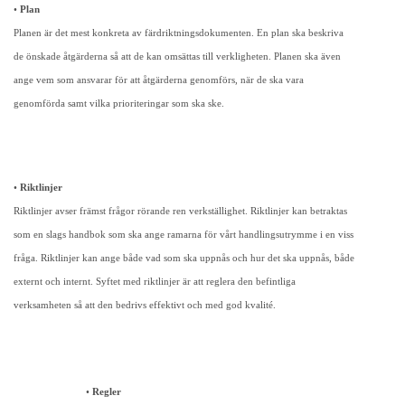
•
Plan
Planen är det mest konkreta av färdriktningsdokumenten. En plan ska beskriva
de önskade åtgärderna så att de kan omsättas till verkligheten. Planen ska även
ange vem som ansvarar för att åtgärderna genomförs, när de ska vara
genomförda samt vilka prioriteringar som ska ske.
•
Riktlinjer
Riktlinjer avser främst frågor rörande ren verkställighet. Riktlinjer kan betraktas
som en slags handbok som ska ange ramarna för vårt handlingsutrymme i en viss
fråga. Riktlinjer kan ange både vad som ska uppnås och hur det ska uppnås, både
externt och internt. Syftet med riktlinjer är att reglera den befintliga
verksamheten så att den bedrivs effektivt och med god kvalité.
•
Regler