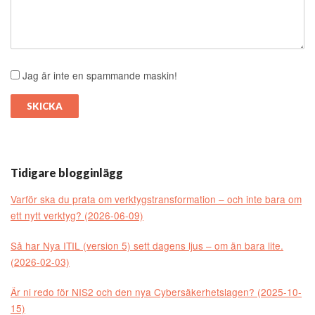
Jag är inte en spammande maskin!
Tidigare blogginlägg
Varför ska du prata om verktygstransformation – och inte bara om
ett nytt verktyg? (2026-06-09)
Så har Nya ITIL (version 5) sett dagens ljus – om än bara lite.
(2026-02-03)
Är ni redo för NIS2 och den nya Cybersäkerhetslagen? (2025-10-
15)