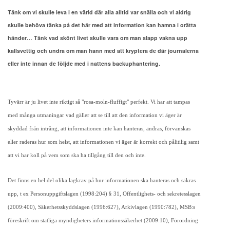
Tänk om vi skulle leva i en värld där alla alltid var snälla och vi aldrig
skulle behöva tänka på det här med att information kan hamna i orätta
händer… Tänk vad skönt livet skulle vara om man slapp vakna upp
kallsvettig och undra om man hann med att kryptera de där journalerna
eller inte innan de följde med i nattens backuphantering.
Tyvärr är ju livet inte riktigt så "rosa-moln-fluffigt" perfekt. Vi har att tampas
med många utmaningar vad gäller att se till att den information vi äger är
skyddad från intrång, att informationen inte kan hanteras, ändras, förvanskas
eller raderas hur som helst, att informationen vi äger är korrekt och pålitilig samt
att vi har koll på vem som ska ha tillgång till den och inte.
Det finns en hel del olika lagkrav på hur informationen ska hanteras och säkras
upp, t ex Personuppgiftslagen (1998:204) § 31, Offentlighets- och sekretesslagen
(2009:400), Säkerhetsskyddslagen (1996:627), Arkivlagen (1990:782), MSB:s
föreskrift om statliga myndigheters informationssäkerhet (2009:10), Förordning