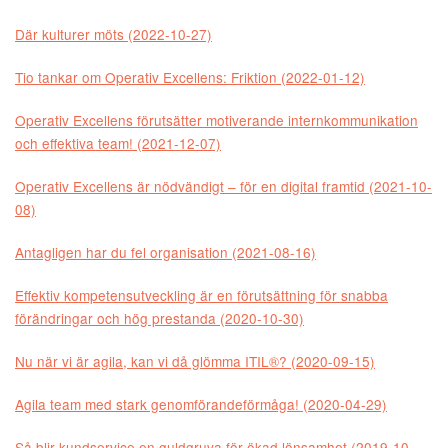
Där kulturer möts (2022-10-27)
Tio tankar om Operativ Excellens: Friktion (2022-01-12)
Operativ Excellens förutsätter motiverande internkommunikation
och effektiva team! (2021-12-07)
Operativ Excellens är nödvändigt – för en digital framtid (2021-10-
08)
Antagligen har du fel organisation (2021-08-16)
Effektiv kompetensutveckling är en förutsättning för snabba
förändringar och hög prestanda (2020-10-30)
Nu när vi är agila, kan vi då glömma ITIL®? (2020-09-15)
Agila team med stark genomförandeförmåga! (2020-04-29)
Så blir kundservice en guldgruva för ökad lönsamhet (2019-10-