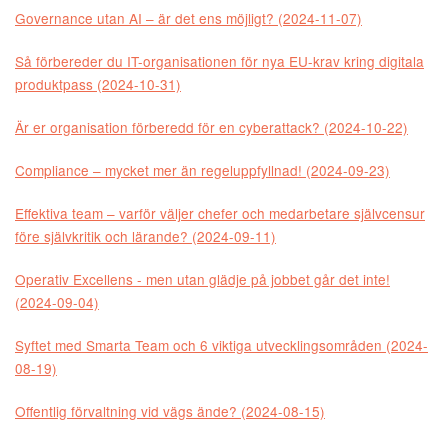
Governance utan AI – är det ens möjligt? (2024-11-07)
Så förbereder du IT-organisationen för nya EU-krav kring digitala
produktpass (2024-10-31)
Är er organisation förberedd för en cyberattack? (2024-10-22)
Compliance – mycket mer än regeluppfyllnad! (2024-09-23)
Effektiva team – varför väljer chefer och medarbetare självcensur
före självkritik och lärande? (2024-09-11)
Operativ Excellens - men utan glädje på jobbet går det inte!
(2024-09-04)
Syftet med Smarta Team och 6 viktiga utvecklingsområden (2024-
08-19)
Offentlig förvaltning vid vägs ände? (2024-08-15)