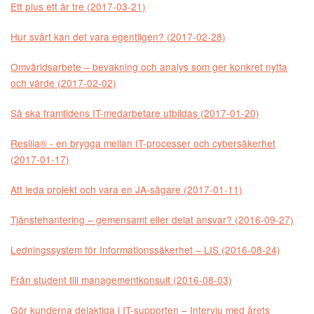
Ett plus ett är tre (2017-03-21)
Hur svårt kan det vara egentligen? (2017-02-28)
Omvärldsarbete – bevakning och analys som ger konkret nytta
och värde (2017-02-02)
Så ska framtidens IT-medarbetare utbildas (2017-01-20)
Resilia® - en brygga mellan IT-processer och cybersäkerhet
(2017-01-17)
Att leda projekt och vara en JA-sägare (2017-01-11)
Tjänstehantering – gemensamt eller delat ansvar? (2016-09-27)
Ledningssystem för Informationssäkerhet – LIS (2016-08-24)
Från student till managementkonsult (2016-08-03)
Gör kunderna delaktiga i IT-supporten – Intervju med årets