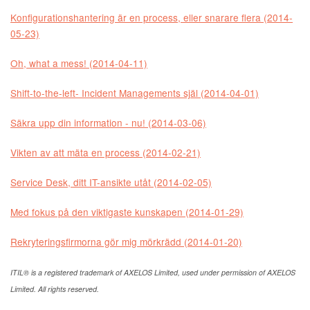
Konfigurationshantering är en process, eller snarare flera (2014-
05-23)
Oh, what a mess! (2014-04-11)
Shift-to-the-left- Incident Managements själ (2014-04-01)
Säkra upp din information - nu! (2014-03-06)
Vikten av att mäta en process (2014-02-21)
Service Desk, ditt IT-ansikte utåt (2014-02-05)
Med fokus på den viktigaste kunskapen (2014-01-29)
Rekryteringsfirmorna gör mig mörkrädd (2014-01-20)
ITIL® is a registered trademark of AXELOS Limited, used under permission of AXELOS
Limited. All rights reserved.