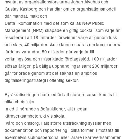
myntat av organisationsforskarna Johan Alvehus och
Gustav Kastberg och handlar om en organisationsmodell
där mandat, makt och
Detta i kombination med det som kallas New Public
Management (NPM) skapade en giftig cocktail som varje år
resulterar i att 18 miljarder försvinner varje år genom fusk
och slarv, 40 miljarder skulle kunna sparas om kommunerna
lärde av varandra, 50 miljarder går varje år till
verkningslösa och missriktade företagsstöd, 100 miljarder
slösas årligen på dåliga upphandlingar samt 200 miljarder
går förlorade genom att det saknas en ambitiös
digitaliseringsstrategi i offentlig sektor.
Byråkratiseringen har medfört att stora resurser knutits till
olika chefslinjer
med tillhörande stödfunktioner, allt medan
kärnverksamheten, d v s skola,
vård och omsorg, i allt större utsträckning sysslar med
dokumentation och rapportering i olika former. I motsats till
exempelvis sjukhuspersonal eller lärare i kärnverksamheten