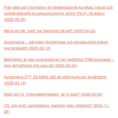
Från data och information till värdeskapande kunskap: robust och
motståndskraftig kunskapshantering (enligt ITIL®) i AI-åldern
(2025-05-20)
Minns du när ”agilt” var lösningen på allt? (2025-04-22)
Governance – mängden förordningar och styrdokument kräver
nya tankesätt! (2025-03-12)
Majoriteten av alla organisationer har ineffektiva ITSM-processer –
men det behöver inte vara så! (2025-02-24)
Humanising IT™: Ett bättre sätt att möta kund och användare!
(2025-02-14)
NIS2 och ny ”Cybersäkerhetslag”, är ni redo? (2025-02-04)
ITIL och pm3 i samexistens, mardröm eller möjlighet? (2024-11-
28)