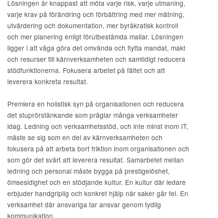
Lösningen är knappast att möta varje risk, varje utmaning,
varje krav på förändring och förbättring med mer mätning,
utvärdering och dokumentation, mer byråkratisk kontroll
och mer planering enligt förutbestämda mallar. Lösningen
ligger i att våga göra det omvända och flytta mandat, makt
och resurser till kärnverksamheten och samtidigt reducera
stödfunktionerna. Fokusera arbetet på fältet och att
leverera konkreta resultat.
Premiera en holistisk syn på organisationen och reducera
det stuprörstänkande som präglar många verksamheter
idag. Ledning och verksamhetsstöd, och inte minst inom IT,
måste se sig som en del av kärnverksamheten och
fokusera på att arbeta bort friktion inom organisationen och
som gör det svårt att leverera resultat. Samarbetet mellan
ledning och personal måste bygga på prestigelöshet,
ömsesidighet och en stödjande kultur. En kultur där ledare
erbjuder handgriplig och konkret hjälp när saker går fel. En
verksamhet där ansvariga tar ansvar genom tydlig
kommunikation.