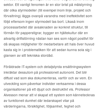
sektor. Ett vanligt fenomen är en stor brist på målstyrning
där olika styrmodeller (till exempel inom linje, projekt och
förvaltning) läggs ovanpå varandra med ineffektivitet som
följd eftersom ingen styrmodell tas bort. Likaså inom
processarbetet där avsaknaden av konkret struktur, till
förmån för papperstigrar, bygger en hjältekultur där en
allvarlig driftstörning nästan kan ses som något positivt för
då skapas möjligheter för medarbetare att hals över huvud
kasta sig in i problematiken för att sedan kunna sola sig i
glansen av sitt tekniska stordåd.
Föråldrade IT-system och detaljstyrda ersättningssystem
inkräktar dessutom på professionell autonomi. Det blir
diffust vad som ska dokumenteras, varför och av vem. En
utveckling som påverkar individer verksamma i dessa
organisationer på ett djupt och destruktivt vis. Professor
Alvesson menar att vi skapat ett system som kännetecknas
av funktionell dumhet där ledarskapet vilar på
värderingarna, försiktighet, följsamhet, feghet och