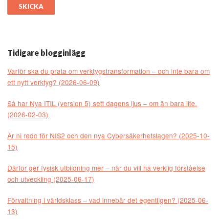
Tidigare blogginlägg
Varför ska du prata om verktygstransformation – och inte bara om
ett nytt verktyg? (2026-06-09)
Så har Nya ITIL (version 5) sett dagens ljus – om än bara lite.
(2026-02-03)
Är ni redo för NIS2 och den nya Cybersäkerhetslagen? (2025-10-
15)
Därför ger fysisk utbildning mer – när du vill ha verklig förståelse
och utveckling (2025-06-17)
Förvaltning i världsklass – vad innebär det egentligen? (2025-06-
13)