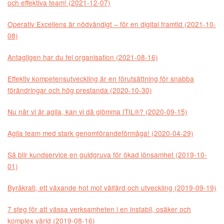
och effektiva team! (2021-12-07)
Operativ Excellens är nödvändigt – för en digital framtid (2021-10-
08)
Antagligen har du fel organisation (2021-08-16)
Effektiv kompetensutveckling är en förutsättning för snabba
förändringar och hög prestanda (2020-10-30)
Nu när vi är agila, kan vi då glömma ITIL®? (2020-09-15)
Agila team med stark genomförandeförmåga! (2020-04-29)
Så blir kundservice en guldgruva för ökad lönsamhet (2019-10-
01)
Byråkrati, ett växande hot mot välfärd och utveckling (2019-09-19)
7 steg för att vässa verksamheten i en instabil, osäker och
komplex värld (2019-08-16)