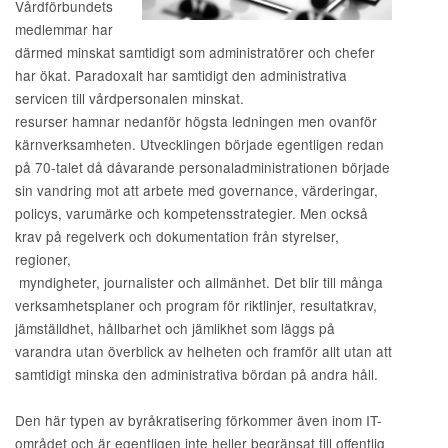
Vårdförbundets
medlemmar har
därmed minskat samtidigt som administratörer och chefer
har ökat. Paradoxalt har samtidigt den administrativa
servicen till vårdpersonalen minskat.
resurser hamnar nedanför högsta ledningen men ovanför
kärnverksamheten. Utvecklingen började egentligen redan
på 70-talet då dåvarande personaladministrationen började
sin vandring mot att arbete med governance, värderingar,
policys, varumärke och kompetensstrategier. Men också
krav på regelverk och dokumentation från styrelser,
regioner,
myndigheter, journalister och allmänhet. Det blir till många
verksamhetsplaner och program för riktlinjer, resultatkrav,
jämställdhet, hållbarhet och jämlikhet som läggs på
varandra utan överblick av helheten och framför allt utan att
samtidigt minska den administrativa bördan på andra håll.
Den här typen av byråkratisering förkommer även inom IT-
området och är egentligen inte heller begränsat till offentlig