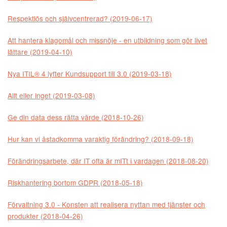
Respektlös och självcentrerad? (2019-06-17)
Att hantera klagomål och missnöje - en utbildning som gör livet
lättare (2019-04-10)
Nya ITIL® 4 lyfter Kundsupport till 3.0 (2019-03-18)
Allt eller inget (2019-03-08)
Ge din data dess rätta värde (2018-10-26)
Hur kan vi åstadkomma varaktig förändring? (2018-09-18)
Förändringsarbete, där IT ofta är mITt i vardagen (2018-08-20)
Riskhantering bortom GDPR (2018-05-18)
Förvaltning 3.0 - Konsten att realisera nyttan med tjänster och
produkter (2018-04-26)