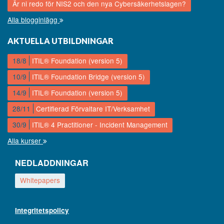
Är ni redo för NIS2 och den nya Cybersäkerhetslagen?
Alla blogginlägg
AKTUELLA UTBILDNINGAR
18/8
ITIL® Foundation (version 5)
10/9
ITIL® Foundation Bridge (version 5)
14/9
ITIL® Foundation (version 5)
28/11
Certifierad Förvaltare IT/Verksamhet
30/9
ITIL® 4 Practitioner - Incident Management
Alla kurser
NEDLADDNINGAR
Whitepapers
Integritetspolicy