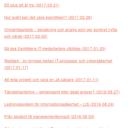
Ett plus ett är tre (2017-03-21)
Hur svårt kan det vara egentligen? (2017-02-28)
Omvärldsarbete – bevakning och analys som ger konkret nytta
och värde (2017-02-02)
Så ska framtidens IT-medarbetare utbildas (2017-01-20)
Resilia® - en brygga mellan IT-processer och cybersäkerhet
(2017-01-17)
Att leda projekt och vara en JA-sägare (2017-01-11)
Tjänstehantering – gemensamt eller delat ansvar? (2016-09-27)
Ledningssystem för Informationssäkerhet – LIS (2016-08-24)
Från student till managementkonsult (2016-08-03)