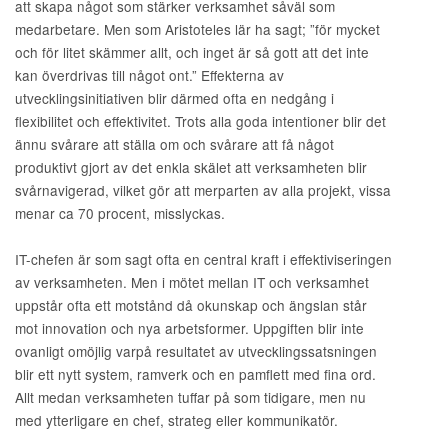
att skapa något som stärker verksamhet såväl som
medarbetare. Men som Aristoteles lär ha sagt; ”för mycket
och för litet skämmer allt, och inget är så gott att det inte
kan överdrivas till något ont.” Effekterna av
utvecklingsinitiativen blir därmed ofta en nedgång i
flexibilitet och effektivitet. Trots alla goda intentioner blir det
ännu svårare att ställa om och svårare att få något
produktivt gjort av det enkla skälet att verksamheten blir
svårnavigerad, vilket gör att merparten av alla projekt, vissa
menar ca 70 procent, misslyckas.
IT-chefen är som sagt ofta en central kraft i effektiviseringen
av verksamheten. Men i mötet mellan IT och verksamhet
uppstår ofta ett motstånd då okunskap och ängslan står
mot innovation och nya arbetsformer. Uppgiften blir inte
ovanligt omöjlig varpå resultatet av utvecklingssatsningen
blir ett nytt system, ramverk och en pamflett med fina ord.
Allt medan verksamheten tuffar på som tidigare, men nu
med ytterligare en chef, strateg eller kommunikatör.