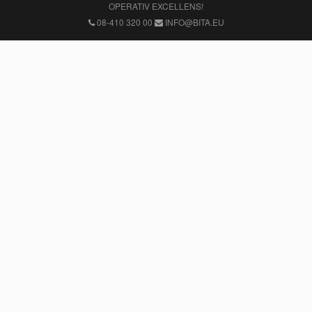
OPERATIV EXCELLENS!
08-410 320 00
INFO@BITA.EU