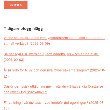
Tidigare blogginlägg
Varför ska du prata om verktygstransformation – och inte bara om
ett nytt verktyg? (2026-06-09)
Så har Nya ITIL (version 5) sett dagens ljus – om än bara lite.
(2026-02-03)
Är ni redo för NIS2 och den nya Cybersäkerhetslagen? (2025-10-
15)
Därför ger fysisk utbildning mer – när du vill ha verklig förståelse
och utveckling (2025-06-17)
Förvaltning i världsklass – vad innebär det egentligen? (2025-06-
13)