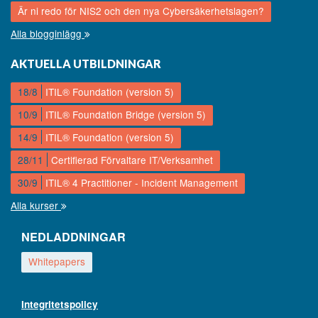
Är ni redo för NIS2 och den nya Cybersäkerhetslagen?
Alla blogginlägg
AKTUELLA UTBILDNINGAR
18/8
ITIL® Foundation (version 5)
10/9
ITIL® Foundation Bridge (version 5)
14/9
ITIL® Foundation (version 5)
28/11
Certifierad Förvaltare IT/Verksamhet
30/9
ITIL® 4 Practitioner - Incident Management
Alla kurser
NEDLADDNINGAR
Whitepapers
Integritetspolicy