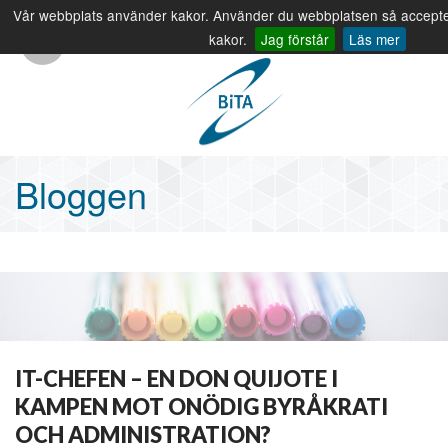
Vår webbplats använder kakor. Använder du webbplatsen så accept
info@bita.eu
08-410 320 00
kakor.
Jag förstår
Läs mer
Bloggen
IT-CHEFEN – EN DON QUIJOTE I
KAMPEN MOT ONÖDIG BYRÅKRATI
OCH ADMINISTRATION?