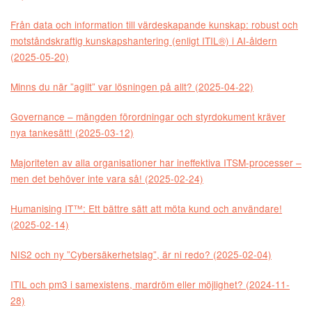
Från data och information till värdeskapande kunskap: robust och
motståndskraftig kunskapshantering (enligt ITIL®) i AI-åldern
(2025-05-20)
Minns du när ”agilt” var lösningen på allt? (2025-04-22)
Governance – mängden förordningar och styrdokument kräver
nya tankesätt! (2025-03-12)
Majoriteten av alla organisationer har ineffektiva ITSM-processer –
men det behöver inte vara så! (2025-02-24)
Humanising IT™: Ett bättre sätt att möta kund och användare!
(2025-02-14)
NIS2 och ny ”Cybersäkerhetslag”, är ni redo? (2025-02-04)
ITIL och pm3 i samexistens, mardröm eller möjlighet? (2024-11-
28)