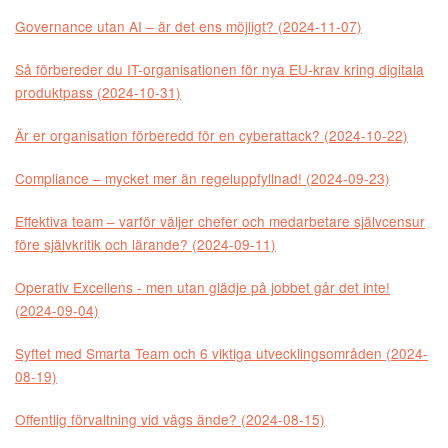
Governance utan AI – är det ens möjligt? (2024-11-07)
Så förbereder du IT-organisationen för nya EU-krav kring digitala
produktpass (2024-10-31)
Är er organisation förberedd för en cyberattack? (2024-10-22)
Compliance – mycket mer än regeluppfyllnad! (2024-09-23)
Effektiva team – varför väljer chefer och medarbetare självcensur
före självkritik och lärande? (2024-09-11)
Operativ Excellens - men utan glädje på jobbet går det inte!
(2024-09-04)
Syftet med Smarta Team och 6 viktiga utvecklingsområden (2024-
08-19)
Offentlig förvaltning vid vägs ände? (2024-08-15)