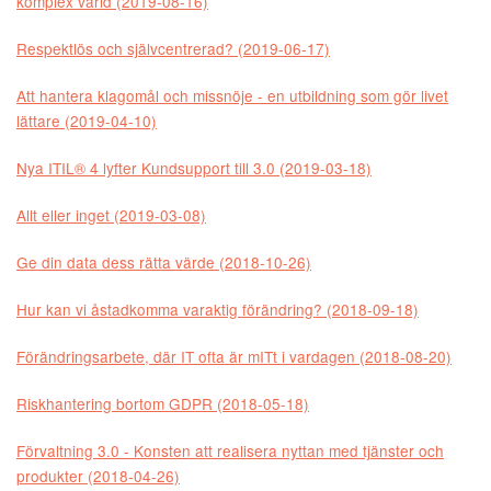
komplex värld (2019-08-16)
Respektlös och självcentrerad? (2019-06-17)
Att hantera klagomål och missnöje - en utbildning som gör livet
lättare (2019-04-10)
Nya ITIL® 4 lyfter Kundsupport till 3.0 (2019-03-18)
Allt eller inget (2019-03-08)
Ge din data dess rätta värde (2018-10-26)
Hur kan vi åstadkomma varaktig förändring? (2018-09-18)
Förändringsarbete, där IT ofta är mITt i vardagen (2018-08-20)
Riskhantering bortom GDPR (2018-05-18)
Förvaltning 3.0 - Konsten att realisera nyttan med tjänster och
produkter (2018-04-26)