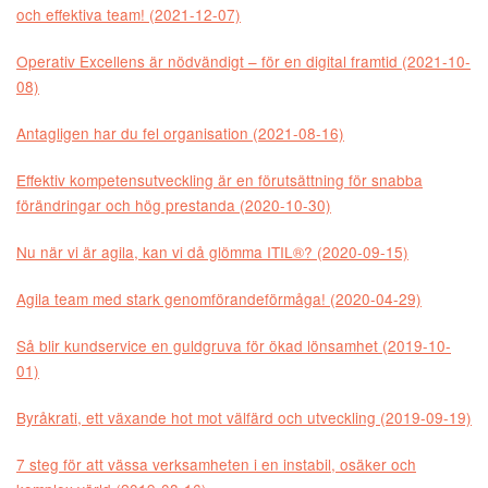
och effektiva team! (2021-12-07)
Operativ Excellens är nödvändigt – för en digital framtid (2021-10-
08)
Antagligen har du fel organisation (2021-08-16)
Effektiv kompetensutveckling är en förutsättning för snabba
förändringar och hög prestanda (2020-10-30)
Nu när vi är agila, kan vi då glömma ITIL®? (2020-09-15)
Agila team med stark genomförandeförmåga! (2020-04-29)
Så blir kundservice en guldgruva för ökad lönsamhet (2019-10-
01)
Byråkrati, ett växande hot mot välfärd och utveckling (2019-09-19)
7 steg för att vässa verksamheten i en instabil, osäker och