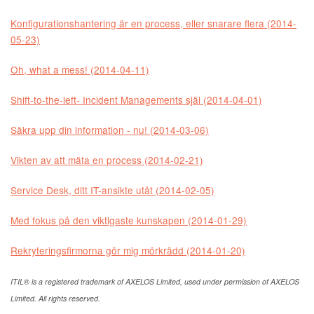
Konfigurationshantering är en process, eller snarare flera (2014-
05-23)
Oh, what a mess! (2014-04-11)
Shift-to-the-left- Incident Managements själ (2014-04-01)
Säkra upp din information - nu! (2014-03-06)
Vikten av att mäta en process (2014-02-21)
Service Desk, ditt IT-ansikte utåt (2014-02-05)
Med fokus på den viktigaste kunskapen (2014-01-29)
Rekryteringsfirmorna gör mig mörkrädd (2014-01-20)
ITIL® is a registered trademark of AXELOS Limited, used under permission of AXELOS
Limited. All rights reserved.