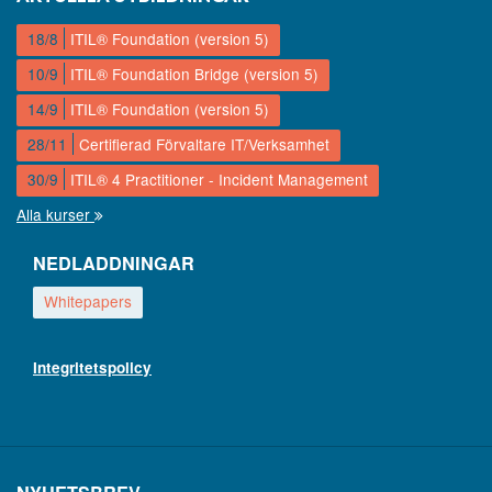
18/8
ITIL® Foundation (version 5)
10/9
ITIL® Foundation Bridge (version 5)
14/9
ITIL® Foundation (version 5)
28/11
Certifierad Förvaltare IT/Verksamhet
30/9
ITIL® 4 Practitioner - Incident Management
Alla kurser
NEDLADDNINGAR
Whitepapers
Integritetspolicy