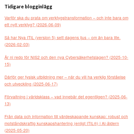
Tidigare blogginlägg
Varför ska du prata om verktygstransformation – och inte bara om
ett nytt verktyg? (2026-06-09)
Så har Nya ITIL (version 5) sett dagens ljus – om än bara lite.
(2026-02-03)
Är ni redo för NIS2 och den nya Cybersäkerhetslagen? (2025-10-
15)
Därför ger fysisk utbildning mer – när du vill ha verklig förståelse
och utveckling (2025-06-17)
Förvaltning i världsklass – vad innebär det egentligen? (2025-06-
13)
Från data och information till värdeskapande kunskap: robust och
motståndskraftig kunskapshantering (enligt ITIL®) i AI-åldern
(2025-05-20)