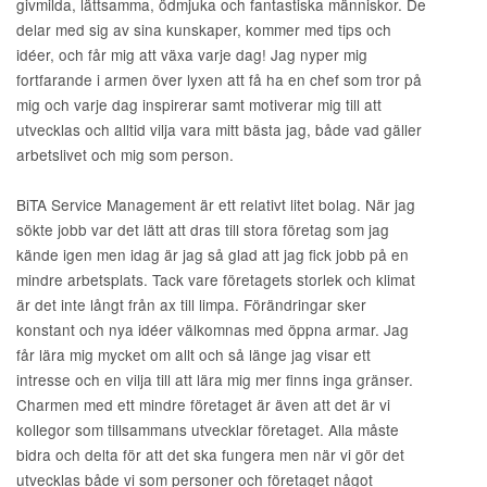
givmilda, lättsamma, ödmjuka och fantastiska människor. De
delar med sig av sina kunskaper, kommer med tips och
idéer, och får mig att växa varje dag! Jag nyper mig
fortfarande i armen över lyxen att få ha en chef som tror på
mig och varje dag inspirerar samt motiverar mig till att
utvecklas och alltid vilja vara mitt bästa jag, både vad gäller
arbetslivet och mig som person.
BiTA Service Management är ett relativt litet bolag. När jag
sökte jobb var det lätt att dras till stora företag som jag
kände igen men idag är jag så glad att jag fick jobb på en
mindre arbetsplats. Tack vare företagets storlek och klimat
är det inte långt från ax till limpa. Förändringar sker
konstant och nya idéer välkomnas med öppna armar. Jag
får lära mig mycket om allt och så länge jag visar ett
intresse och en vilja till att lära mig mer finns inga gränser.
Charmen med ett mindre företaget är även att det är vi
kollegor som tillsammans utvecklar företaget. Alla måste
bidra och delta för att det ska fungera men när vi gör det
utvecklas både vi som personer och företaget något