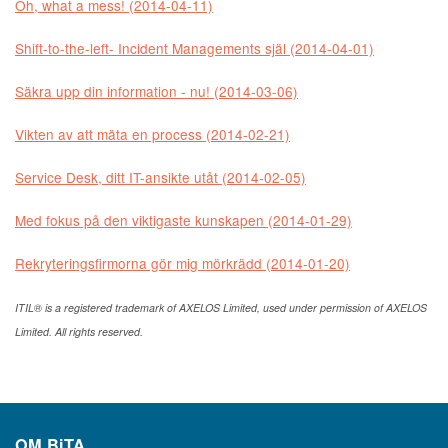
Oh, what a mess! (2014-04-11)
Shift-to-the-left- Incident Managements själ (2014-04-01)
Säkra upp din information - nu! (2014-03-06)
Vikten av att mäta en process (2014-02-21)
Service Desk, ditt IT-ansikte utåt (2014-02-05)
Med fokus på den viktigaste kunskapen (2014-01-29)
Rekryteringsfirmorna gör mig mörkrädd (2014-01-20)
ITIL® is a registered trademark of AXELOS Limited, used under permission of AXELOS
Limited. All rights reserved.
OM
BiTA