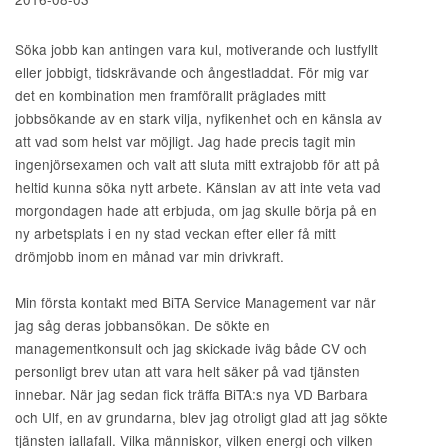
Söka jobb kan antingen vara kul, motiverande och lustfyllt
eller jobbigt, tidskrävande och ångestladdat. För mig var
det en kombination men framförallt präglades mitt
jobbsökande av en stark vilja, nyfikenhet och en känsla av
att vad som helst var möjligt. Jag hade precis tagit min
ingenjörsexamen och valt att sluta mitt extrajobb för att på
heltid kunna söka nytt arbete. Känslan av att inte veta vad
morgondagen hade att erbjuda, om jag skulle börja på en
ny arbetsplats i en ny stad veckan efter eller få mitt
drömjobb inom en månad var min drivkraft.
Min första kontakt med BiTA Service Management var när
jag såg deras jobbansökan. De sökte en
managementkonsult och jag skickade iväg både CV och
personligt brev utan att vara helt säker på vad tjänsten
innebar. När jag sedan fick träffa BiTA:s nya VD Barbara
och Ulf, en av grundarna, blev jag otroligt glad att jag sökte
tjänsten iallafall. Vilka människor, vilken energi och vilken