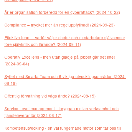
Är er organisation förberedd för en cyberattack? (2024-10-22)
Compliance – mycket mer än regeluppfyllnad! (2024-09-23)
Effektiva team – varför väljer chefer och medarbetare självcensur
före självkritik och lärande? (2024-09-11)
Operativ Excellens - men utan glädje på jobbet går det inte!
(2024-09-04)
Syftet med Smarta Team och 6 viktiga utvecklingsområden (2024-
08-19)
Offentlig förvaltning vid vägs ände? (2024-08-15)
Service Level management – bryggan mellan verksamhet och
tjänsteleverantör (2024-06-17)
Kompetensutveckling - en väl fungernade motor som tar oss till