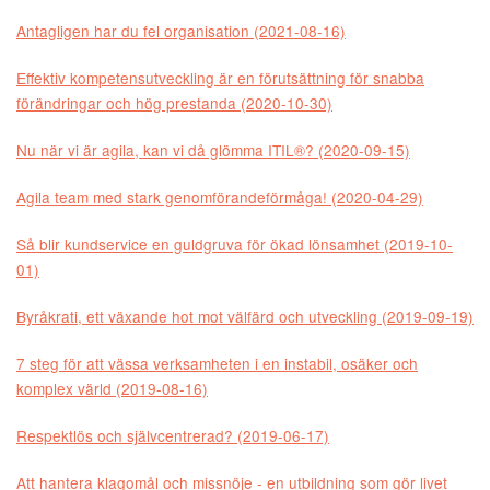
Antagligen har du fel organisation (2021-08-16)
Effektiv kompetensutveckling är en förutsättning för snabba
förändringar och hög prestanda (2020-10-30)
Nu när vi är agila, kan vi då glömma ITIL®? (2020-09-15)
Agila team med stark genomförandeförmåga! (2020-04-29)
Så blir kundservice en guldgruva för ökad lönsamhet (2019-10-
01)
Byråkrati, ett växande hot mot välfärd och utveckling (2019-09-19)
7 steg för att vässa verksamheten i en instabil, osäker och
komplex värld (2019-08-16)
Respektlös och självcentrerad? (2019-06-17)
Att hantera klagomål och missnöje - en utbildning som gör livet