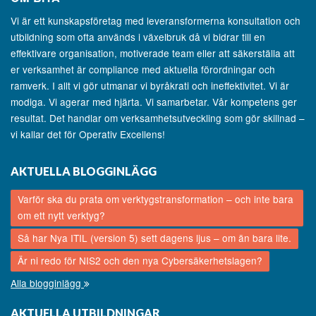
Vi är ett kunskapsföretag med leveransformerna konsultation och
utbildning som ofta används i växelbruk då vi bidrar till en
effektivare organisation, motiverade team eller att säkerställa att
er verksamhet är compliance med aktuella förordningar och
ramverk. I allt vi gör utmanar vi byråkrati och ineffektivitet. Vi är
modiga. Vi agerar med hjärta. Vi samarbetar. Vår kompetens ger
resultat. Det handlar om verksamhetsutveckling som gör skillnad –
vi kallar det för Operativ Excellens!
AKTUELLA BLOGGINLÄGG
Varför ska du prata om verktygstransformation – och inte bara
om ett nytt verktyg?
Så har Nya ITIL (version 5) sett dagens ljus – om än bara lite.
Är ni redo för NIS2 och den nya Cybersäkerhetslagen?
Alla blogginlägg
AKTUELLA UTBILDNINGAR