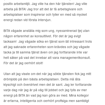
positiv arbetsmiljö. Jag ville ha den här tjänsten! Jag ville
arbeta på BiTA! Jag tror att det är få arbetsgivare och
arbetsplatser som inspirerar och fyller en med så mycket
energi redan vid första intervjun.
BiTA vågade anställa mig som ung, nyexaminerad tjej utan
någon erfarenhet av konsultlivet. För det är jag evigt
tacksam! Jag vågade söka en tjänst som lät intressant trots
att jag saknade erfarenheten som krävdes och jag vågade
tacka ja till samma tjänst även om jag fortfarande inte var
helt säker på vad det innebar att vara managementkonsult.
För det är jag oerhört stolt!
Utan att jag visste om det när jag sökte tjänsten fick jag mitt
drömjobb på den bästa arbetsplatsen. Detta må låta
klyschigt och överdrivet men det är sant. Jag ler fortfarande
varje dag när jag är på väg till jobbet och jag fylls av mer
energi på BiTA än vad jag kan göra av med. Mina kollegor
är erfarna, intelligenta och oerhört proffsiga men samtidigt