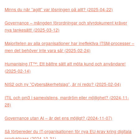
Minns du när ”agilt” var lösningen på allt? (2025-04-22)
Governance – mängden förordningar och styrdokument kräver
nya tankesätt! (2025-03-12)
Majoriteten av alla organisationer har ineffektiva ITSM-processer –
men det behöver inte vara så! (2025-02-24)
Humanising IT™: Ett bättre sätt att möta kund och användare!
(2025-02-14)
NIS2 och ny ”Cybersäkerhetslag”, är ni redo? (2025-02-04)
ITIL och pm3 i samexistens, mardröm eller möjlighet? (2024-11-
28)
Governance utan AI – är det ens möjligt? (2024-11-07)
Så förbereder du IT-organisationen för nya EU-krav kring digitala
produktpass (2024-10-31)