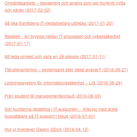
Omvärldsarbete – bevakning och analys som ger konkret nytta
och värde (2017-02-02)
Så ska framtidens IT-medarbetare utbildas (2017-01-20)
Resilia® - en brygga mellan IT-processer och cybersäkerhet
(2017-01-17)
Att leda projekt och vara en JA-sägare (2017-01-11)
Tjänstehantering – gemensamt eller delat ansvar? (2016-09-27)
Ledningssystem för Informationssäkerhet – LIS (2016-08-24)
Från student till managementkonsult (2016-08-03)
Gör kunderna delaktiga i IT-supporten – Intervju med årets
huvudtalare på IT-support i fokus (2016-07-01)
Hur vi överlever Dagen DDoS (2016-04-12)