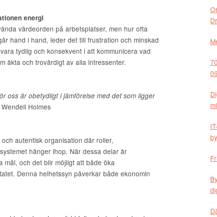
Or
ationen energi
D
vända värdeorden på arbetsplatser, men hur ofta
går hand i hand, leder det till frustration och minskad
Me
vara tydlig och konsekvent i att kommunicera vad
om äkta och trovärdigt av alla intressenter.
70
09
Di
r oss är obetydligt i jämförelse med det som ligger
mi
r Wendell Holmes
IT
by
 och autentisk organisation där roller,
ssystemet hänger ihop. När dessa delar är
Fr
ål, och det blir möjligt att både öka
sultatet. Denna helhetssyn påverkar både ekonomin
By
di
Dä