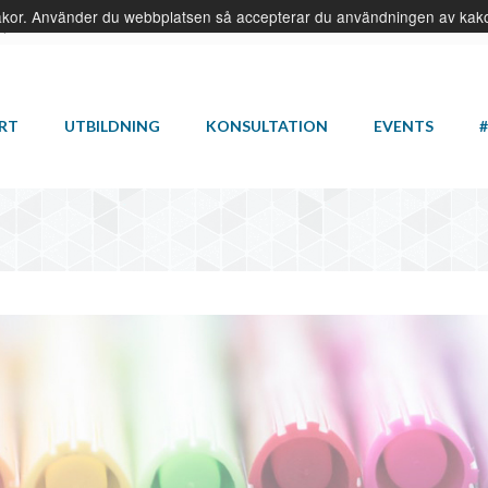
kor. Använder du webbplatsen så accepterar du användningen av kako
 Operativ Excellens!
RT
UTBILDNING
KONSULTATION
EVENTS
#