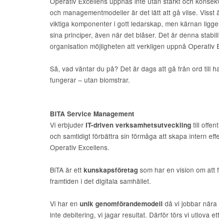
Operativ Excellens uppnås inte utan starkt och konsekve
och managementmodeller är det lätt att gå vilse. Vis
viktiga komponenter i gott ledarskap, men kärnan ligger 
sina principer, även när det blåser. Det är denna stab
organisation möjligheten att verkligen uppnå Operativ 
Så, vad väntar du på? Det är dags att gå från ord till
fungerar – utan blomstrar.
BiTA Service Management
Vi erbjuder
till offe
IT-driven verksamhetsutveckling
och samtidigt förbättra sin förmåga att skapa intern effek
Operativ Excellens.
BiTA är ett
som har en vision om att 
kunskapsföretag
framtiden i det digitala samhället.
Vi har en
då vi jobbar nära 
unik genomförandemodell
inte debitering, vi jagar resultat. Därför törs vi utlova