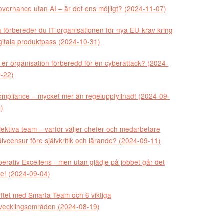
vernance utan AI – är det ens möjligt? (2024-11-07)
 förbereder du IT-organisationen för nya EU-krav kring
gitala produktpass (2024-10-31)
 er organisation förberedd för en cyberattack? (2024-
-22)
mpliance – mycket mer än regeluppfyllnad! (2024-09-
)
fektiva team – varför väljer chefer och medarbetare
älvcensur före självkritik och lärande? (2024-09-11)
erativ Excellens - men utan glädje på jobbet går det
te! (2024-09-04)
ftet med Smarta Team och 6 viktiga
vecklingsområden (2024-08-19)