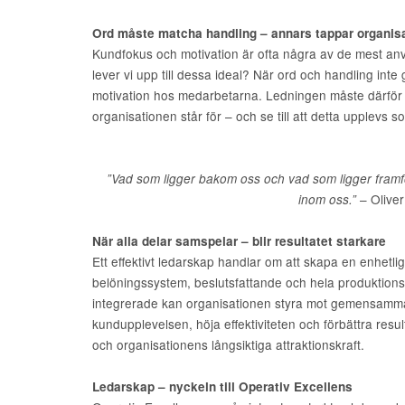
Ord måste matcha handling – annars tappar organis
Kundfokus och motivation är ofta några av de mest an
lever vi upp till dessa ideal? När ord och handling inte 
motivation hos medarbetarna. Ledningen måste därför 
organisationen står för – och se till att detta upplevs s
”Vad som ligger bakom oss och vad som ligger framfö
– Olive
inom oss.”
När alla delar samspelar – blir resultatet starkare
Ett effektivt ledarskap handlar om att skapa en enhetlig
belöningssystem, beslutsfattande och hela produktion
integrerade kan organisationen styra mot gemensamma m
kundupplevelsen, höja effektiviteten och förbättra re
och organisationens långsiktiga attraktionskraft.
Ledarskap – nyckeln till Operativ Excellens