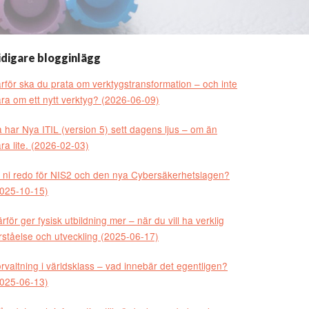
idigare blogginlägg
rför ska du prata om verktygstransformation – och inte
ra om ett nytt verktyg? (2026-06-09)
 har Nya ITIL (version 5) sett dagens ljus – om än
ra lite. (2026-02-03)
 ni redo för NIS2 och den nya Cybersäkerhetslagen?
025-10-15)
rför ger fysisk utbildning mer – när du vill ha verklig
rståelse och utveckling (2025-06-17)
rvaltning i världsklass – vad innebär det egentligen?
025-06-13)