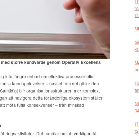
Fr
ro
IT
Mi
G
kr
ion med större kundvärde genom Operativ Excellens
Ma
pr
 inte längre enbart om effektiva processer eller
Hu
onella kundupplevelser – oavsett om det gäller den
an
 Samtidigt blir organisationsstrukturen mer komplex,
an att navigera detta föränderliga ekosystem ställer
NI
 att möta tuffa konsekvenser – från minskad
04
IT
?
(2
ättringsaktiviteter. Det handlar om att verkligen få