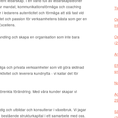
nt ledarskap. I en värld full av ledarskapsteorier
st är mandat, kommunikationsförmåga och coaching
Ti
i ledarens autenticitet och förmåga att stå fast vid
ilitet och passion för verksamhetens bästa som ger en
Op
Excellens.
in
Op
 handling och skapa en organisation som inte bara
(2
An
Ef
ntliga och privata verksamheter som vill göra skillnad
sn
tivitet och leverera kundnytta - vi kallar det för
Nu
förenkla förändring. Med våra kunder skapar vi
Ag
29
dig och utbildar och konsulterar i växelbruk. Vi jagar
Så
 ett bestående strukturkapital i ett samarbete med oss.
(2