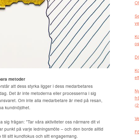
Of
Se
ve
Ko
os
DO
Ko
ef
 bara metoder
rstår att dess styrka ligger i dess medarbetares
Ny
dag. Det är inte metoderna eller processerna i sig
fr
 ansvaret. Om inte alla medarbetare är med på resan,
(2
ppa kundnöjdhet.
Ve
 sig frågan: "Tar våra aktiviteter oss närmare dit vi
lar punkt på varje ledningsmöte – och den borde alltid
Fö
 till sitt kundfokus och sitt engagemang.