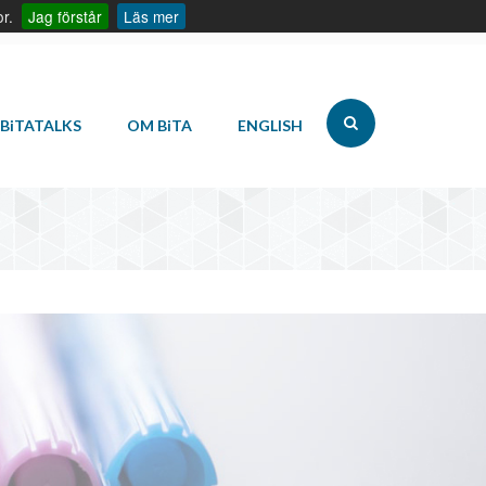
r.
Jag förstår
Läs mer
info@bita.eu
08-410 320 00
BiTA
TALKS
OM
BiTA
ENGLISH