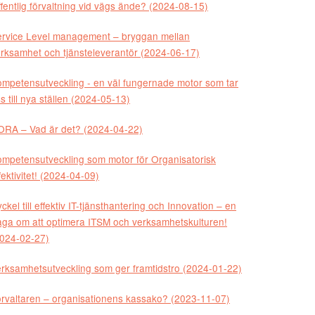
fentlig förvaltning vid vägs ände? (2024-08-15)
rvice Level management – bryggan mellan
rksamhet och tjänsteleverantör (2024-06-17)
mpetensutveckling - en väl fungernade motor som tar
s till nya ställen (2024-05-13)
RA – Vad är det? (2024-04-22)
mpetensutveckling som motor för Organisatorisk
fektivitet! (2024-04-09)
ckel till effektiv IT-tjänsthantering och Innovation – en
åga om att optimera ITSM och verksamhetskulturen!
024-02-27)
rksamhetsutveckling som ger framtidstro (2024-01-22)
rvaltaren – organisationens kassako? (2023-11-07)