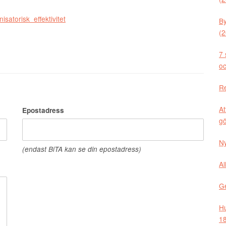
satorisk effektivitet
By
(2
7 
oc
Re
At
Epostadress
gö
Ny
(endast BiTA kan se din epostadress)
Al
Ge
Hu
18