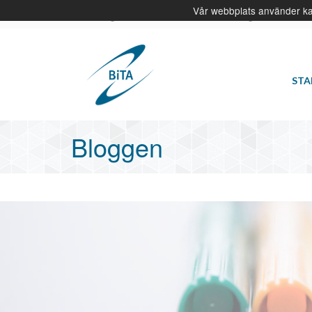
Vår webbplats använder ka
BiTA - Vi gör skillnad. Vi förenklar förändring. Vi levererar
STA
Bloggen