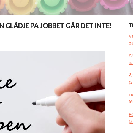
N GLÄDJE PÅ JOBBET GÅR DET INTE!
T
Va
ba
Så
ba
Är
(2
Dä
fö
Fö
(2