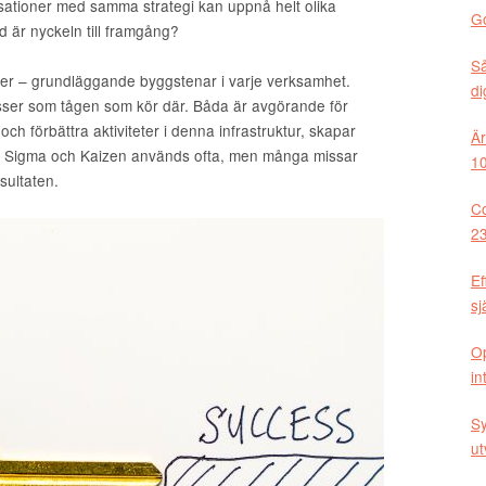
isationer med samma strategi kan uppnå helt olika
Go
 är nyckeln till framgång?
Så
ser – grundläggande byggstenar i varje verksamhet.
di
ser som tågen som kör där. Båda är avgörande för
och förbättra aktiviteter i denna infrastruktur, skapar
Är
ix Sigma och Kaizen används ofta, men många missar
10
sultaten.
Co
23
Ef
sj
Op
in
Sy
ut