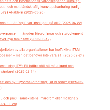
ån data och information till värdeskapande kunskap:
bust och motståndskraftig kunskapshantering (enligt
IL®) i AI-åldern (2025-05-20)
nns du när ”agilt” var lösningen på allt? (2025-04-22)
overnance – mängden förordningar och styrdokument
äver nya tankesätt! (2025-03-12)
joriteten av alla organisationer har ineffektiva ITSM-
ocesser – men det behöver inte vara så! (2025-02-24)
manising IT™: Ett bättre sätt att möta kund och
vändare! (2025-02-14)
S2 och ny ”Cybersäkerhetslag”, är ni redo? (2025-02-
)
IL och pm3 i samexistens, mardröm eller möjlighet?
024-11-28)