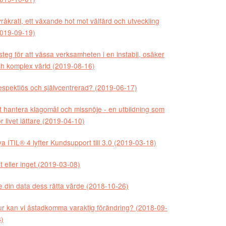
råkrati, ett växande hot mot välfärd och utveckling
019-09-19)
steg för att vässa verksamheten i en instabil, osäker
h komplex värld (2019-08-16)
spektlös och självcentrerad? (2019-06-17)
t hantera klagomål och missnöje - en utbildning som
r livet lättare (2019-04-10)
a ITIL® 4 lyfter Kundsupport till 3.0 (2019-03-18)
lt eller inget (2019-03-08)
 din data dess rätta värde (2018-10-26)
r kan vi åstadkomma varaktig förändring? (2018-09-
)