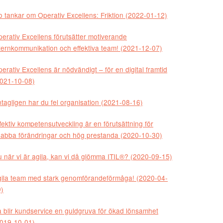
o tankar om Operativ Excellens: Friktion (2022-01-12)
erativ Excellens förutsätter motiverande
ternkommunikation och effektiva team! (2021-12-07)
erativ Excellens är nödvändigt – för en digital framtid
021-10-08)
tagligen har du fel organisation (2021-08-16)
fektiv kompetensutveckling är en förutsättning för
abba förändringar och hög prestanda (2020-10-30)
 när vi är agila, kan vi då glömma ITIL®? (2020-09-15)
ila team med stark genomförandeförmåga! (2020-04-
)
 blir kundservice en guldgruva för ökad lönsamhet
019-10-01)