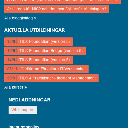
Är ni redo för NIS2 och den nya Cybersäkerhetslagen?
Alla blogginlägg
AKTUELLA UTBILDNINGAR
18/8
ITIL® Foundation (version 5)
10/9
ITIL® Foundation Bridge (version 5)
14/9
ITIL® Foundation (version 5)
28/11
Certifierad Förvaltare IT/Verksamhet
30/9
ITIL® 4 Practitioner - Incident Management
Alla kurser
NEDLADDNINGAR
Whitepapers
Integritetspolicy