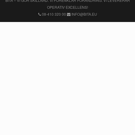
BITA – VI GÖR SKILLNAD. VI FÖRENKLAR FÖRÄNDRING. VI LEVERERAR
OPERATIV EXCELLENS!
08-410 320 00
INFO@BITA.EU