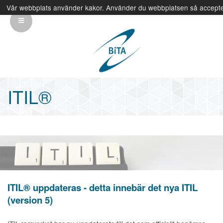
Vår webbplats använder kakor. Använder du webbplatsen så accepte
info@bita.eu
08-410 320 00
ITIL®
ITIL® uppdateras - detta innebär det nya ITIL
(version 5)