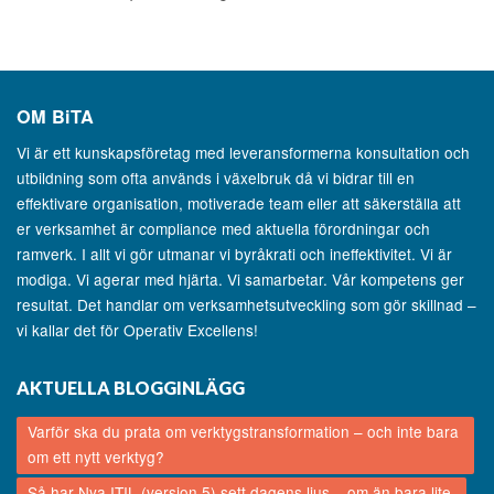
OM
BiTA
Vi är ett kunskapsföretag med leveransformerna konsultation och
utbildning som ofta används i växelbruk då vi bidrar till en
effektivare organisation, motiverade team eller att säkerställa att
er verksamhet är compliance med aktuella förordningar och
ramverk. I allt vi gör utmanar vi byråkrati och ineffektivitet. Vi är
modiga. Vi agerar med hjärta. Vi samarbetar. Vår kompetens ger
resultat. Det handlar om verksamhetsutveckling som gör skillnad –
vi kallar det för Operativ Excellens!
AKTUELLA BLOGGINLÄGG
Varför ska du prata om verktygstransformation – och inte bara
om ett nytt verktyg?
Så har Nya ITIL (version 5) sett dagens ljus – om än bara lite.