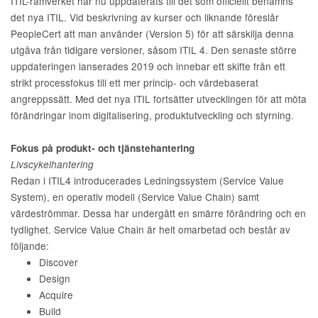
ITIL-ramverket har nu uppdaterats till det som officiellt benämns
det nya ITIL. Vid beskrivning av kurser och liknande föreslår
PeopleCert att man använder (Version 5) för att särskilja denna
utgåva från tidigare versioner, såsom ITIL 4. Den senaste större
uppdateringen lanserades 2019 och innebar ett skifte från ett
strikt processfokus till ett mer princip- och värdebaserat
angreppssätt. Med det nya ITIL fortsätter utvecklingen för att möta
förändringar inom digitalisering, produktutveckling och styrning.
Fokus på produkt- och tjänstehantering
Livscykelhantering
Redan i ITIL4 introducerades Ledningssystem (Service Value
System), en operativ modell (Service Value Chain) samt
värdeströmmar. Dessa har undergått en smärre förändring och en
tydlighet. Service Value Chain är helt omarbetad och består av
följande:
Discover
Design
Acquire
Build