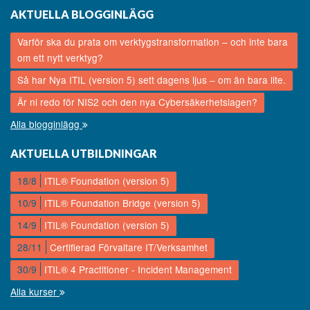
AKTUELLA BLOGGINLÄGG
Varför ska du prata om verktygstransformation – och inte bara
om ett nytt verktyg?
Så har Nya ITIL (version 5) sett dagens ljus – om än bara lite.
Är ni redo för NIS2 och den nya Cybersäkerhetslagen?
Alla blogginlägg
AKTUELLA UTBILDNINGAR
18/8
ITIL® Foundation (version 5)
10/9
ITIL® Foundation Bridge (version 5)
14/9
ITIL® Foundation (version 5)
28/11
Certifierad Förvaltare IT/Verksamhet
30/9
ITIL® 4 Practitioner - Incident Management
Alla kurser