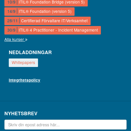
10/9
ITIL® Foundation Bridge (version 5)
14/9
ITIL® Foundation (version 5)
28/11
Certifierad Förvaltare IT/Verksamhet
30/9
ITIL® 4 Practitioner - Incident Management
Alla kurser
NEDLADDNINGAR
Whitepapers
Integritetspolicy
NYHETSBREV