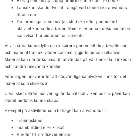
Bidrag som beviljas uppgår till mellan 5 000–10 000 kr
I ansökan ska det tydligt framgå vad stödet ska användas
till och när.
De föreningar som beviljas stöd ska efter genomförd
aktivitet kunna dela bilder, filmer eller annan dokumentation
som visar hur bidraget har använts
Vi vill gärna kunna lyfta och inspirera genom att dela berättelser
och material från aktiviteter som möjliggjorts genom initiativet.
Material kan därför komma att användas på vår hemsida, LinkedIn
och i andra relevanta kanaler.
Föreningen ansvarar för att nödvändiga samtycken finns för det
material som skickas in.
Urval sker utifrån motivering, ändamål och vilken positiv påverkan
stödet bedöms kunna skapa.
Exempel på aktiviteter som bidraget kan användas till:
Träningsläger
Teambuilding eller kickoff
Biljetter till idrottsevenemang