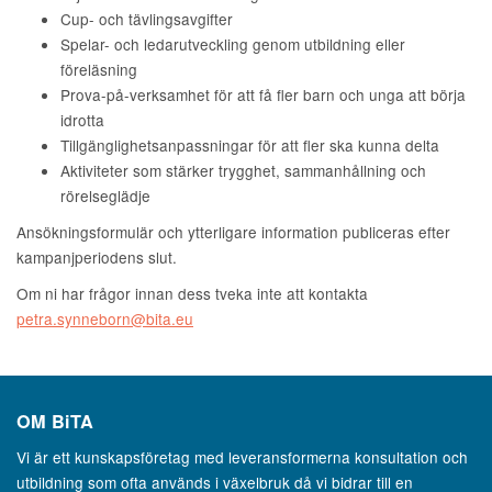
Cup- och tävlingsavgifter
Spelar- och ledarutveckling genom utbildning eller
föreläsning
Prova-på-verksamhet för att få fler barn och unga att börja
idrotta
Tillgänglighetsanpassningar för att fler ska kunna delta
Aktiviteter som stärker trygghet, sammanhållning och
rörelseglädje
Ansökningsformulär och ytterligare information publiceras efter
kampanjperiodens slut.
Om ni har frågor innan dess tveka inte att kontakta
petra.synneborn@bita.eu
OM
BiTA
Vi är ett kunskapsföretag med leveransformerna konsultation och
utbildning som ofta används i växelbruk då vi bidrar till en