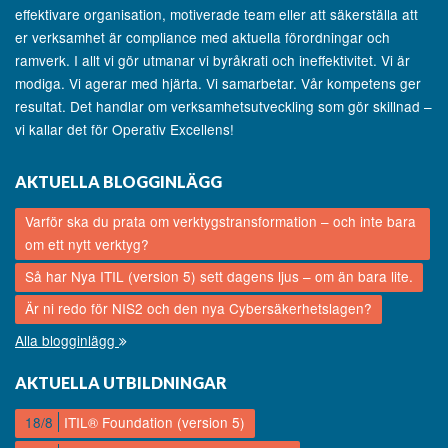
effektivare organisation, motiverade team eller att säkerställa att
er verksamhet är compliance med aktuella förordningar och
ramverk. I allt vi gör utmanar vi byråkrati och ineffektivitet. Vi är
modiga. Vi agerar med hjärta. Vi samarbetar. Vår kompetens ger
resultat. Det handlar om verksamhetsutveckling som gör skillnad –
vi kallar det för Operativ Excellens!
AKTUELLA BLOGGINLÄGG
Varför ska du prata om verktygstransformation – och inte bara
om ett nytt verktyg?
Så har Nya ITIL (version 5) sett dagens ljus – om än bara lite.
Är ni redo för NIS2 och den nya Cybersäkerhetslagen?
Alla blogginlägg
AKTUELLA UTBILDNINGAR
18/8
ITIL® Foundation (version 5)