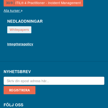
30/9
ITIL® 4 Practitioner - Incident Management
Alla kurser
NEDLADDNINGAR
Whitepapers
Integritetspolicy
NYHETSBREV
FÖLJ OSS