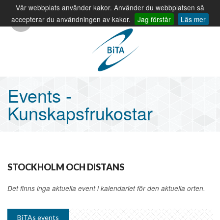
Vår webbplats använder kakor. Använder du webbplatsen så
info@bita.eu
08-410 320 00
accepterar du användningen av kakor.
Jag förstår
Läs mer
Events -
Kunskapsfrukostar
STOCKHOLM OCH DISTANS
Det finns inga aktuella event i kalendariet för den aktuella orten.
BiTAs events