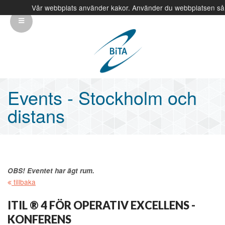
Vår webbplats använder kakor. Använder du webbplatsen så
info@bita.eu
08-410 320 00
Events - Stockholm och
distans
OBS! Eventet har ägt rum.
tillbaka
ITIL ® 4 FÖR OPERATIV EXCELLENS -
KONFERENS