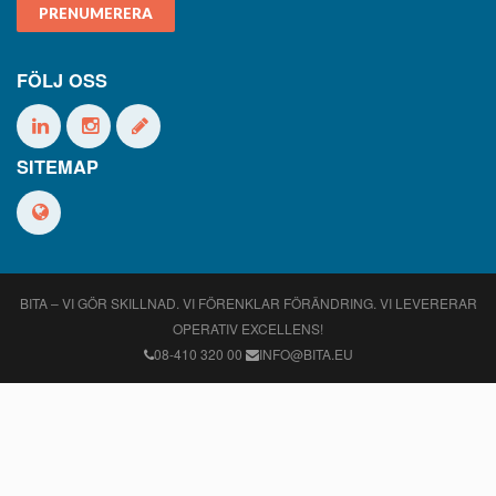
PRENUMERERA
FÖLJ OSS
SITEMAP
BITA – VI GÖR SKILLNAD. VI FÖRENKLAR FÖRÄNDRING. VI LEVERERAR
OPERATIV EXCELLENS!
08-410 320 00
INFO@BITA.EU