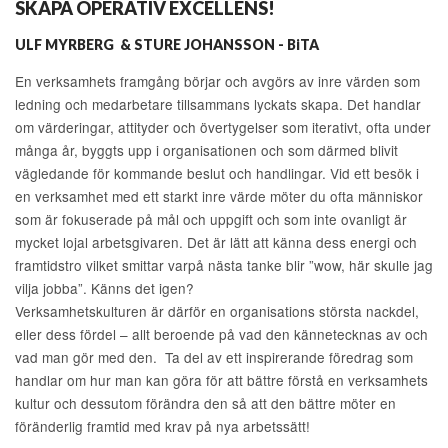
SKAPA OPERATIV EXCELLENS!
ULF MYRBERG & STURE JOHANSSON - BiTA
En verksamhets framgång börjar och avgörs av inre värden som
ledning och medarbetare tillsammans lyckats skapa. Det handlar
om värderingar, attityder och övertygelser som iterativt, ofta under
många år, byggts upp i organisationen och som därmed blivit
vägledande för kommande beslut och handlingar. Vid ett besök i
en verksamhet med ett starkt inre värde möter du ofta människor
som är fokuserade på mål och uppgift och som inte ovanligt är
mycket lojal arbetsgivaren. Det är lätt att känna dess energi och
framtidstro vilket smittar varpå nästa tanke blir ”wow, här skulle jag
vilja jobba”. Känns det igen?
Verksamhetskulturen är därför en organisations största nackdel,
eller dess fördel – allt beroende på vad den kännetecknas av och
vad man gör med den. Ta del av ett inspirerande föredrag som
handlar om hur man kan göra för att bättre förstå en verksamhets
kultur och dessutom förändra den så att den bättre möter en
föränderlig framtid med krav på nya arbetssätt!