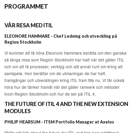
PROGRAMMET
VÅR RESA MED ITIL
ELEONORE HAMMARE - Chef Ledning och utveckling på
Region Stockholm
Vi kommer att få höra Eleonore Hammare berätta om den ganska
så långa resa som Region Stockholm har haft när det gäller ITIL
och om att få processer, verktyg och allt annat runt om kring att
samspela. Hon berättar om de utmaningar de har haft,
framgångar och utvecklingen kring ITIL fram tills nu. Vi får också
höra hur de tänker framåt när det gäller ramverk och metoder
inom Region Stockholm och hur de ser på ITIL 4.
THE FUTURE OF ITIL 4 AND THE NEW EXTENSION
MODULES
PHILIP HEARSUM - ITSM Portfolio Manager at Axelos
Philip will talk about the future for ITIL and two new additional